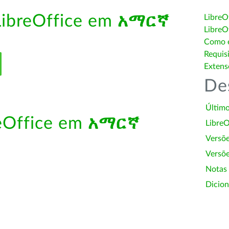
LibreOffice em
አማርኛ
LibreO
LibreO
Como é
Requis
Extens
De
Último
reOffice em
አማርኛ
LibreO
Versõ
Versõe
Notas
Dicion