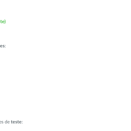
te)
ões
:
ões de
teste
: