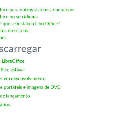
ffice para outros sistemas operativos
ffice no seu idioma
 que se instala o LibreOffice?
itos do sistema
ões
scarregar
 LibreOffice
ffice estável
es em desenvolvimento
s portáteis e imagens de DVD
 de lançamento
ários