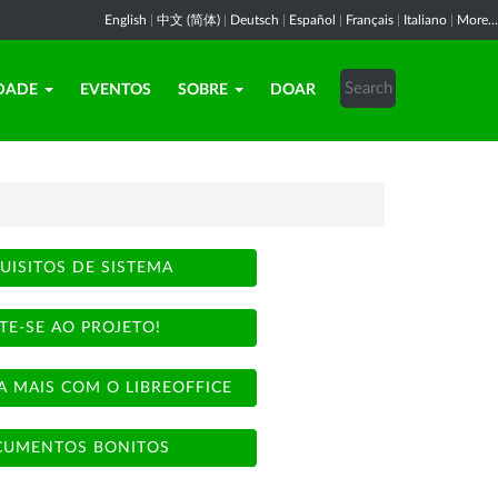
English
|
中文 (简体)
|
Deutsch
|
Español
|
Français
|
Italiano
|
More...
DADE
EVENTOS
SOBRE
DOAR
UISITOS DE SISTEMA
TE-SE AO PROJETO!
A MAIS COM O LIBREOFFICE
UMENTOS BONITOS