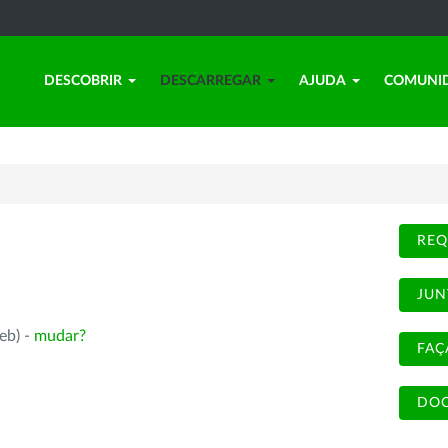
DESCOBRIR
DESCARREGAR
AJUDA
COMUNI
REQ
JUN
eb) -
mudar?
FAÇ
DOC