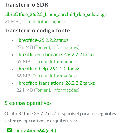
Transferir o SDK
LibreOffice_26.2.2_Linux_aarch64_deb_sdk.tar.gz
21 MB (
Torrent
,
Informações
)
Transferir o código fonte
libreoffice-26.2.2.2.tar.xz
278 MB (
Torrent
,
Informações
)
libreoffice-dictionaries-26.2.2.2.tar.xz
59 MB (
Torrent
,
Informações
)
libreoffice-help-26.2.2.2.tar.xz
56 MB (
Torrent
,
Informações
)
libreoffice-translations-26.2.2.2.tar.xz
224 MB (
Torrent
,
Informações
)
Sistemas operativos
O LibreOffice 26.2.2 está disponível para os seguintes
sistemas operativos e arquiteturas:
Linux Aarch64 (deb)