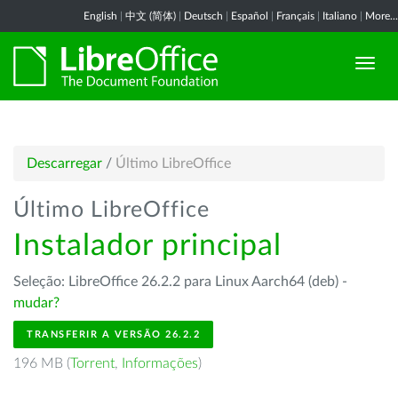
English
|
中文 (简体)
|
Deutsch
|
Español
|
Français
|
Italiano
|
More...
Descarregar
/
Último LibreOffice
Último LibreOffice
Instalador principal
Seleção: LibreOffice 26.2.2 para Linux Aarch64 (deb) -
mudar?
TRANSFERIR A VERSÃO 26.2.2
196 MB (
Torrent
,
Informações
)