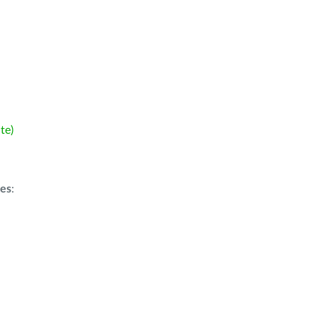
te)
ões
: