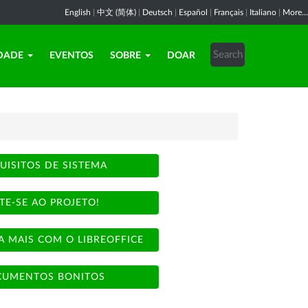
English
|
中文 (简体)
|
Deutsch
|
Español
|
Français
|
Italiano
|
More...
DADE
EVENTOS
SOBRE
DOAR
UISITOS DE SISTEMA
TE-SE AO PROJETO!
A MAIS COM O LIBREOFFICE
UMENTOS BONITOS