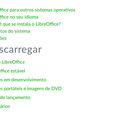
ffice para outros sistemas operativos
ffice no seu idioma
 que se instala o LibreOffice?
itos do sistema
ões
scarregar
 LibreOffice
ffice estável
es em desenvolvimento
s portáteis e imagens de DVD
 de lançamento
ários