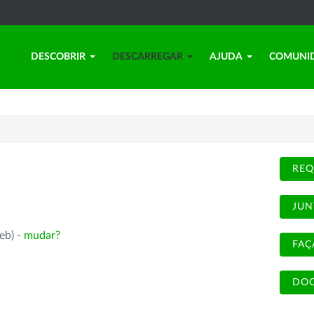
DESCOBRIR
DESCARREGAR
AJUDA
COMUNI
REQ
JUN
eb) -
mudar?
FAÇ
DOC