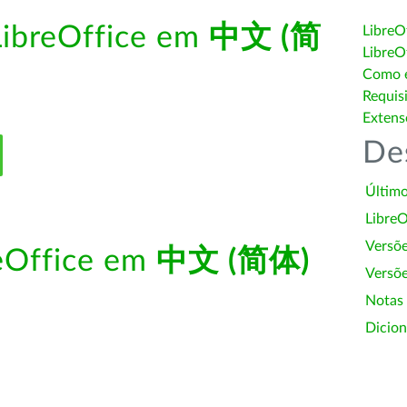
LibreOffice em
中文 (简
LibreO
LibreO
Como é
Requis
Extens
De
Último
LibreO
Versõ
reOffice em
中文 (简体)
Versõe
Notas
Dicion