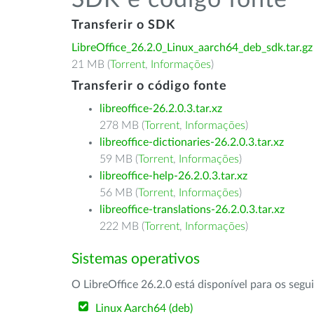
SDK e código fonte
Transferir o SDK
LibreOffice_26.2.0_Linux_aarch64_deb_sdk.tar.gz
21 MB (
Torrent
,
Informações
)
Transferir o código fonte
libreoffice-26.2.0.3.tar.xz
278 MB (
Torrent
,
Informações
)
libreoffice-dictionaries-26.2.0.3.tar.xz
59 MB (
Torrent
,
Informações
)
libreoffice-help-26.2.0.3.tar.xz
56 MB (
Torrent
,
Informações
)
libreoffice-translations-26.2.0.3.tar.xz
222 MB (
Torrent
,
Informações
)
Sistemas operativos
O LibreOffice 26.2.0 está disponível para os segu
Linux Aarch64 (deb)