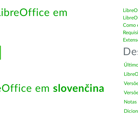
LibreOffice em
LibreO
LibreO
Como é
Requis
Extens
De
Último
LibreO
Versõ
reOffice em
slovenčina
Versõe
Notas
Dicion