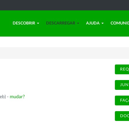
DESCOBRIR
DESCARREGAR
AJUDA
COMUNI
REQ
JUN
eb) -
mudar?
FAÇ
DOC