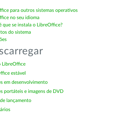
ffice para outros sistemas operativos
ffice no seu idioma
 que se instala o LibreOffice?
itos do sistema
ões
scarregar
 LibreOffice
ffice estável
es em desenvolvimento
s portáteis e imagens de DVD
 de lançamento
ários