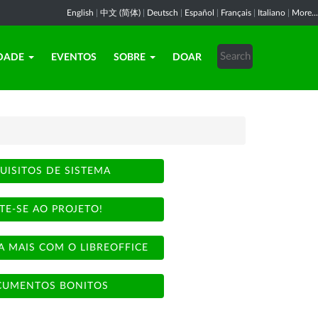
English
|
中文 (简体)
|
Deutsch
|
Español
|
Français
|
Italiano
|
More...
DADE
EVENTOS
SOBRE
DOAR
UISITOS DE SISTEMA
TE-SE AO PROJETO!
A MAIS COM O LIBREOFFICE
UMENTOS BONITOS