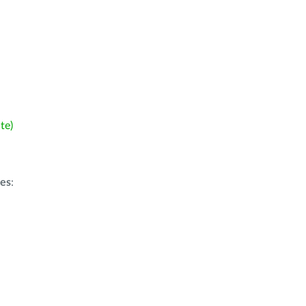
te)
ões
: