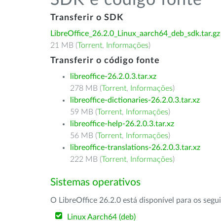
SDK e código fonte
Transferir o SDK
LibreOffice_26.2.0_Linux_aarch64_deb_sdk.tar.gz
21 MB (
Torrent
,
Informações
)
Transferir o código fonte
libreoffice-26.2.0.3.tar.xz
278 MB (
Torrent
,
Informações
)
libreoffice-dictionaries-26.2.0.3.tar.xz
59 MB (
Torrent
,
Informações
)
libreoffice-help-26.2.0.3.tar.xz
56 MB (
Torrent
,
Informações
)
libreoffice-translations-26.2.0.3.tar.xz
222 MB (
Torrent
,
Informações
)
Sistemas operativos
O LibreOffice 26.2.0 está disponível para os segu
Linux Aarch64 (deb)