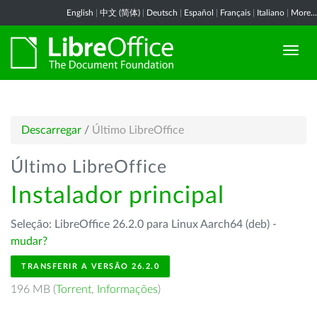
English
|
中文 (简体)
|
Deutsch
|
Español
|
Français
|
Italiano
|
More...
Descarregar
/
Último LibreOffice
Último LibreOffice
Instalador principal
Seleção: LibreOffice 26.2.0 para Linux Aarch64 (deb) -
mudar?
TRANSFERIR A VERSÃO 26.2.0
196 MB (
Torrent
,
Informações
)