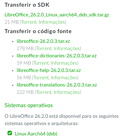
Transferir o SDK
LibreOffice_26.2.0_Linux_aarch64_deb_sdk.tar.gz
21 MB (
Torrent
,
Informações
)
Transferir o código fonte
libreoffice-26.2.0.3.tar.xz
278 MB (
Torrent
,
Informações
)
libreoffice-dictionaries-26.2.0.3.tar.xz
59 MB (
Torrent
,
Informações
)
libreoffice-help-26.2.0.3.tar.xz
56 MB (
Torrent
,
Informações
)
libreoffice-translations-26.2.0.3.tar.xz
222 MB (
Torrent
,
Informações
)
Sistemas operativos
O LibreOffice 26.2.0 está disponível para os seguintes
sistemas operativos e arquiteturas:
Linux Aarch64 (deb)