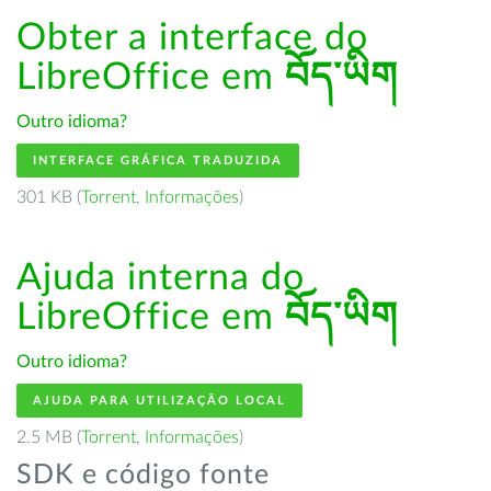
Obter a interface do
LibreOffice em
བོད་ཡིག
Outro idioma?
INTERFACE GRÁFICA TRADUZIDA
301 KB (
Torrent
,
Informações
)
Ajuda interna do
LibreOffice em
བོད་ཡིག
Outro idioma?
AJUDA PARA UTILIZAÇÃO LOCAL
2.5 MB (
Torrent
,
Informações
)
SDK e código fonte