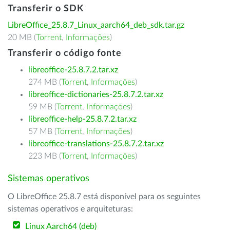
Transferir o SDK
LibreOffice_25.8.7_Linux_aarch64_deb_sdk.tar.gz
20 MB (
Torrent
,
Informações
)
Transferir o código fonte
libreoffice-25.8.7.2.tar.xz
274 MB (
Torrent
,
Informações
)
libreoffice-dictionaries-25.8.7.2.tar.xz
59 MB (
Torrent
,
Informações
)
libreoffice-help-25.8.7.2.tar.xz
57 MB (
Torrent
,
Informações
)
libreoffice-translations-25.8.7.2.tar.xz
223 MB (
Torrent
,
Informações
)
Sistemas operativos
O LibreOffice 25.8.7 está disponível para os seguintes
sistemas operativos e arquiteturas:
Linux Aarch64 (deb)