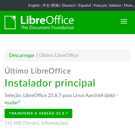
English
|
中文 (简体)
|
Deutsch
|
Español
|
Français
|
Italiano
|
More...
Descarregar
/
Último LibreOffice
Último LibreOffice
Instalador principal
Seleção: LibreOffice 25.8.7 para Linux Aarch64 (deb) -
mudar?
TRANSFERIR A VERSÃO 25.8.7
192 MB (
Torrent
,
Informações
)