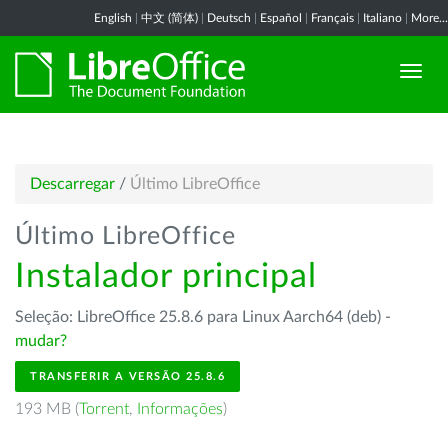
English
|
中文 (简体)
|
Deutsch
|
Español
|
Français
|
Italiano
|
More...
Descarregar
/
Último LibreOffice
Último LibreOffice
Instalador principal
Seleção: LibreOffice 25.8.6 para Linux Aarch64 (deb) -
mudar?
TRANSFERIR A VERSÃO 25.8.6
193 MB (
Torrent
,
Informações
)