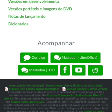
Versões em desenvolvimento
Versões portáteis e imagens de DVD
Notas de lançamento
Dicionários
Acompanhar
Our blog
Mastodon (LibreOffice)
Mastodon (TDF)
Impressum (Informação legal)
|
Datenschutzerklärung (Política de privacidade)
|
Statutes (non-binding English translation)
-
Satzung (binding German version)
| Copyright information: Unless otherwise specified, all text and images on this
website are licensed under the
Creative Commons Attribution-Share Alike 3.0
License
. This does not include the source code of LibreOffice, which is licensed under
the
Mozilla Public License v2.0
. “LibreOffice” and “The Document Foundation” are
registered trademarks of their corresponding registered owners or are in actual use as
trademarks in one or more countries. Their respective logos and icons are also subject
to international copyright laws. Use thereof is explained in our
trademark policy
.