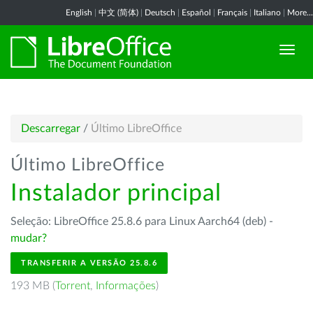
English
|
中文 (简体)
|
Deutsch
|
Español
|
Français
|
Italiano
|
More...
Descarregar
/
Último LibreOffice
Último LibreOffice
Instalador principal
Seleção: LibreOffice 25.8.6 para Linux Aarch64 (deb) -
mudar?
TRANSFERIR A VERSÃO 25.8.6
193 MB (
Torrent
,
Informações
)