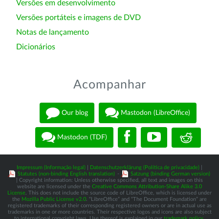
Versões em desenvolvimento
Versões portáteis e imagens de DVD
Notas de lançamento
Dicionários
Acompanhar
Our blog
Mastodon (LibreOffice)
Mastodon (TDF)
Impressum (Informação legal)
|
Datenschutzerklärung (Política de privacidade)
|
Statutes (non-binding English translation)
-
Satzung (binding German version)
| Copyright information: Unless otherwise specified, all text and images on this
website are licensed under the
Creative Commons Attribution-Share Alike 3.0
License
. This does not include the source code of LibreOffice, which is licensed under
the
Mozilla Public License v2.0
. “LibreOffice” and “The Document Foundation” are
registered trademarks of their corresponding registered owners or are in actual use as
trademarks in one or more countries. Their respective logos and icons are also subject
to international copyright laws. Use thereof is explained in our
trademark policy
.