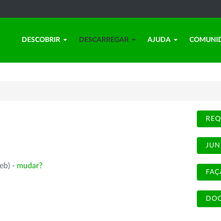
DESCOBRIR
DESCARREGAR
AJUDA
COMUNI
REQ
JUN
eb) -
mudar?
FAÇ
DOC