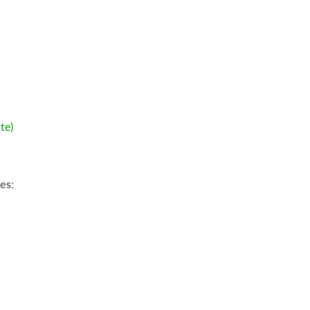
te)
ões
: