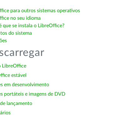
ffice para outros sistemas operativos
ffice no seu idioma
 que se instala o LibreOffice?
itos do sistema
ões
scarregar
 LibreOffice
ffice estável
es em desenvolvimento
s portáteis e imagens de DVD
 de lançamento
ários