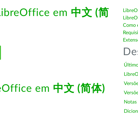
LibreOffice em
中文 (简
LibreO
LibreO
Como é
Requis
Extens
De
Último
LibreO
Versõ
reOffice em
中文 (简体)
Versõe
Notas
Dicion