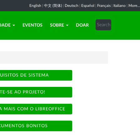
English
|
中文 (简体)
|
Deutsch
|
Español
|
Français
|
Italiano
|
More...
DADE
EVENTOS
SOBRE
DOAR
UISITOS DE SISTEMA
TE-SE AO PROJETO!
A MAIS COM O LIBREOFFICE
UMENTOS BONITOS