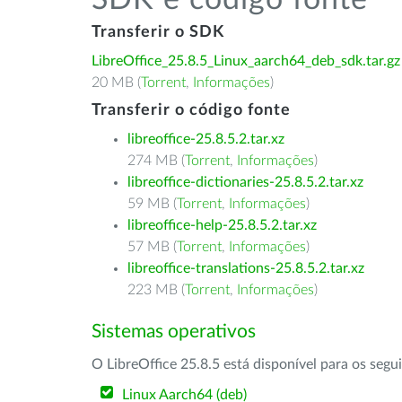
SDK e código fonte
Transferir o SDK
LibreOffice_25.8.5_Linux_aarch64_deb_sdk.tar.gz
20 MB (
Torrent
,
Informações
)
Transferir o código fonte
libreoffice-25.8.5.2.tar.xz
274 MB (
Torrent
,
Informações
)
libreoffice-dictionaries-25.8.5.2.tar.xz
59 MB (
Torrent
,
Informações
)
libreoffice-help-25.8.5.2.tar.xz
57 MB (
Torrent
,
Informações
)
libreoffice-translations-25.8.5.2.tar.xz
223 MB (
Torrent
,
Informações
)
Sistemas operativos
O LibreOffice 25.8.5 está disponível para os segu
Linux Aarch64 (deb)