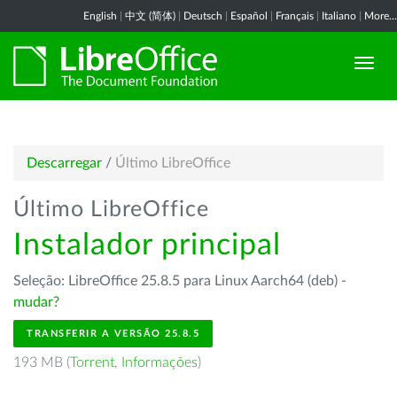
English
|
中文 (简体)
|
Deutsch
|
Español
|
Français
|
Italiano
|
More...
Descarregar
/
Último LibreOffice
Último LibreOffice
Instalador principal
Seleção: LibreOffice 25.8.5 para Linux Aarch64 (deb) -
mudar?
TRANSFERIR A VERSÃO 25.8.5
193 MB (
Torrent
,
Informações
)