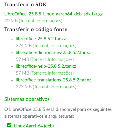
Transferir o SDK
LibreOffice_25.8.5_Linux_aarch64_deb_sdk.tar.gz
20 MB (
Torrent
,
Informações
)
Transferir o código fonte
libreoffice-25.8.5.2.tar.xz
274 MB (
Torrent
,
Informações
)
libreoffice-dictionaries-25.8.5.2.tar.xz
59 MB (
Torrent
,
Informações
)
libreoffice-help-25.8.5.2.tar.xz
57 MB (
Torrent
,
Informações
)
libreoffice-translations-25.8.5.2.tar.xz
223 MB (
Torrent
,
Informações
)
Sistemas operativos
O LibreOffice 25.8.5 está disponível para os seguintes
sistemas operativos e arquiteturas:
Linux Aarch64 (deb)