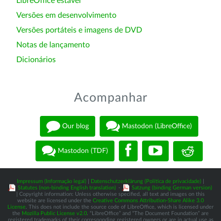
LibreOffice estável
Versões em desenvolvimento
Versões portáteis e imagens de DVD
Notas de lançamento
Dicionários
Acompanhar
Our blog
Mastodon (LibreOffice)
Mastodon (TDF)
Impressum (Informação legal)
|
Datenschutzerklärung (Política de privacidade)
|
Statutes (non-binding English translation)
-
Satzung (binding German version)
| Copyright information: Unless otherwise specified, all text and images on this
website are licensed under the
Creative Commons Attribution-Share Alike 3.0
License
. This does not include the source code of LibreOffice, which is licensed under
the
Mozilla Public License v2.0
. “LibreOffice” and “The Document Foundation” are
registered trademarks of their corresponding registered owners or are in actual use as