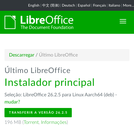
English
|
中文 (简体)
|
Deutsch
|
Español
|
Français
|
Italiano
|
More...
Descarregar
/
Último LibreOffice
Último LibreOffice
Instalador principal
Seleção: LibreOffice 26.2.5 para Linux Aarch64 (deb) -
mudar?
TRANSFERIR A VERSÃO 26.2.5
196 MB (
Torrent
,
Informações
)