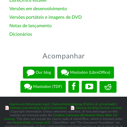
LibreOffice estável
Versões em desenvolvimento
Versões portáteis e imagens de DVD
Notas de lançamento
Dicionários
Acompanhar
Our blog
Mastodon (LibreOffice)
Mastodon (TDF)
Impressum (Informação legal)
|
Datenschutzerklärung (Política de privacidade)
|
Statutes (non-binding English translation)
-
Satzung (binding German version)
| Copyright information: Unless otherwise specified, all text and images on this
website are licensed under the
Creative Commons Attribution-Share Alike 3.0
License
. This does not include the source code of LibreOffice, which is licensed under
the
Mozilla Public License v2.0
. “LibreOffice” and “The Document Foundation” are
registered trademarks of their corresponding registered owners or are in actual use as