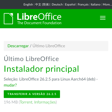
English
|
中文 (简体)
|
Deutsch
|
Español
|
Français
|
Italiano
|
More...
Descarregar
/
Último LibreOffice
Último LibreOffice
Instalador principal
Seleção: LibreOffice 26.2.5 para Linux Aarch64 (deb) -
mudar?
TRANSFERIR A VERSÃO 26.2.5
196 MB (
Torrent
,
Informações
)