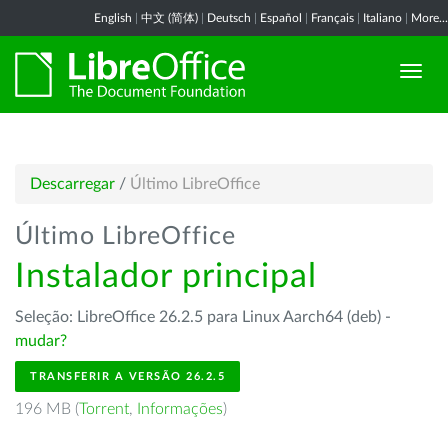
English
|
中文 (简体)
|
Deutsch
|
Español
|
Français
|
Italiano
|
More...
Descarregar
/
Último LibreOffice
Último LibreOffice
Instalador principal
Seleção: LibreOffice 26.2.5 para Linux Aarch64 (deb) -
mudar?
TRANSFERIR A VERSÃO 26.2.5
196 MB (
Torrent
,
Informações
)