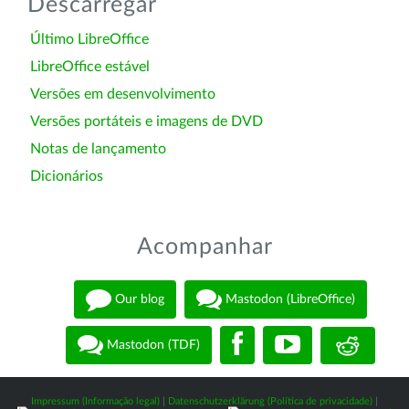
Descarregar
Último LibreOffice
LibreOffice estável
Versões em desenvolvimento
Versões portáteis e imagens de DVD
Notas de lançamento
Dicionários
Acompanhar
Our blog
Mastodon (LibreOffice)
Mastodon (TDF)
Impressum (Informação legal)
|
Datenschutzerklärung (Política de privacidade)
|