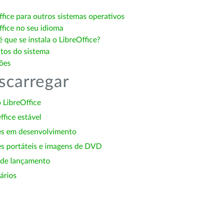
ffice para outros sistemas operativos
ffice no seu idioma
 que se instala o LibreOffice?
itos do sistema
ões
scarregar
 LibreOffice
ffice estável
es em desenvolvimento
s portáteis e imagens de DVD
 de lançamento
ários