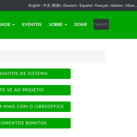
English
|
中文 (简体)
|
Deutsch
|
Español
|
Français
|
Italiano
|
More...
DADE
EVENTOS
SOBRE
DOAR
UISITOS DE SISTEMA
TE-SE AO PROJETO!
A MAIS COM O LIBREOFFICE
UMENTOS BONITOS