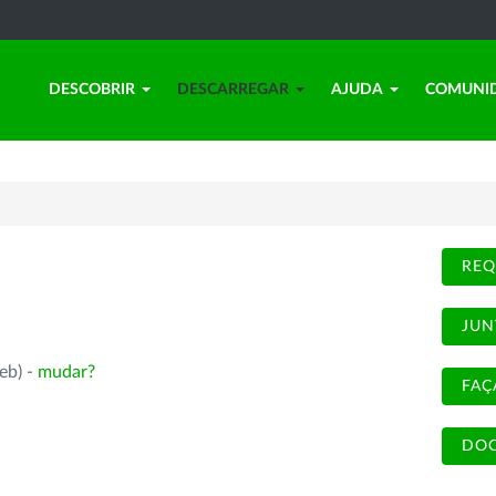
DESCOBRIR
DESCARREGAR
AJUDA
COMUNI
REQ
JUN
eb) -
mudar?
FAÇ
DOC