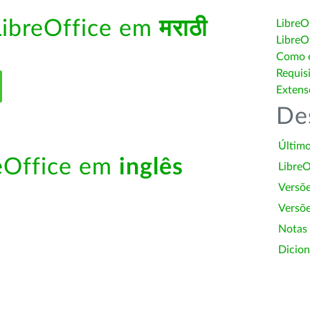
LibreOffice em
मराठी
LibreO
LibreO
Como é
Requis
Extens
De
Último
reOffice em
inglês
LibreO
Versõ
Versõe
Notas
Dicion