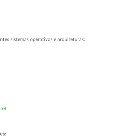
intes sistemas operativos e arquiteturas:
te)
ões
: