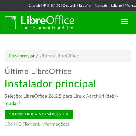
English
|
中文 (简体)
|
Deutsch
|
Español
|
Français
|
Italiano
|
More...
Descarregar
/
Último LibreOffice
Último LibreOffice
Instalador principal
Seleção: LibreOffice 26.2.5 para Linux Aarch64 (deb) -
mudar?
TRANSFERIR A VERSÃO 26.2.5
196 MB (
Torrent
,
Informações
)