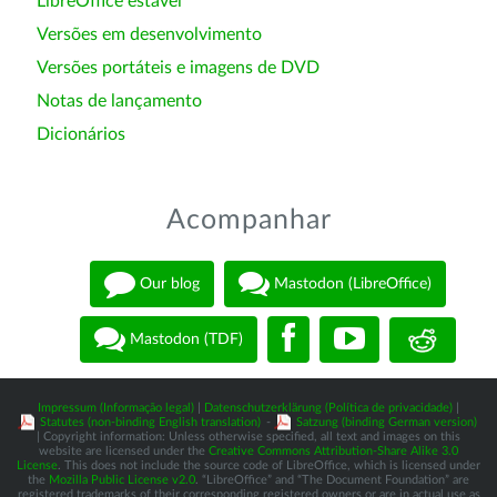
LibreOffice estável
Versões em desenvolvimento
Versões portáteis e imagens de DVD
Notas de lançamento
Dicionários
Acompanhar
Our blog
Mastodon (LibreOffice)
Mastodon (TDF)
Impressum (Informação legal)
|
Datenschutzerklärung (Política de privacidade)
|
Statutes (non-binding English translation)
-
Satzung (binding German version)
| Copyright information: Unless otherwise specified, all text and images on this
website are licensed under the
Creative Commons Attribution-Share Alike 3.0
License
. This does not include the source code of LibreOffice, which is licensed under
the
Mozilla Public License v2.0
. “LibreOffice” and “The Document Foundation” are
registered trademarks of their corresponding registered owners or are in actual use as