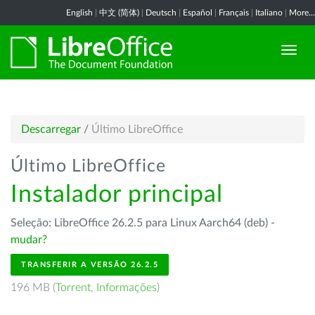
English
|
中文 (简体)
|
Deutsch
|
Español
|
Français
|
Italiano
|
More...
Descarregar
/
Último LibreOffice
Último LibreOffice
Instalador principal
Seleção: LibreOffice 26.2.5 para Linux Aarch64 (deb) -
mudar?
TRANSFERIR A VERSÃO 26.2.5
196 MB (
Torrent
,
Informações
)