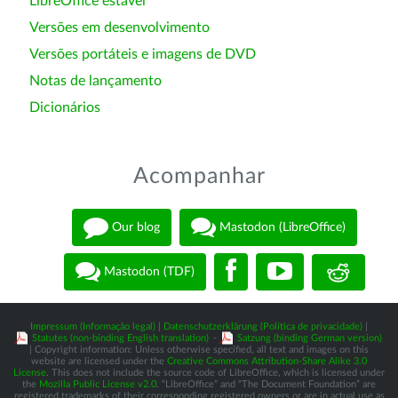
LibreOffice estável
Versões em desenvolvimento
Versões portáteis e imagens de DVD
Notas de lançamento
Dicionários
Acompanhar
Our blog
Mastodon (LibreOffice)
Mastodon (TDF)
Impressum (Informação legal)
|
Datenschutzerklärung (Política de privacidade)
|
Statutes (non-binding English translation)
-
Satzung (binding German version)
| Copyright information: Unless otherwise specified, all text and images on this
website are licensed under the
Creative Commons Attribution-Share Alike 3.0
License
. This does not include the source code of LibreOffice, which is licensed under
the
Mozilla Public License v2.0
. “LibreOffice” and “The Document Foundation” are
registered trademarks of their corresponding registered owners or are in actual use as