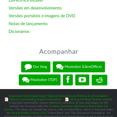
LibreOffice estável
Versões em desenvolvimento
Versões portáteis e imagens de DVD
Notas de lançamento
Dicionários
Acompanhar
Our blog
Mastodon (LibreOffice)
Mastodon (TDF)
Impressum (Informação legal)
|
Datenschutzerklärung (Política de privacidade)
|
Statutes (non-binding English translation)
-
Satzung (binding German version)
| Copyright information: Unless otherwise specified, all text and images on this
website are licensed under the
Creative Commons Attribution-Share Alike 3.0
License
. This does not include the source code of LibreOffice, which is licensed under
the
Mozilla Public License v2.0
. “LibreOffice” and “The Document Foundation” are
registered trademarks of their corresponding registered owners or are in actual use as