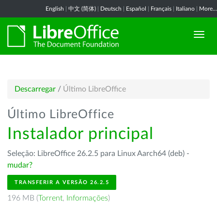
English
|
中文 (简体)
|
Deutsch
|
Español
|
Français
|
Italiano
|
More...
Descarregar
/
Último LibreOffice
Último LibreOffice
Instalador principal
Seleção: LibreOffice 26.2.5 para Linux Aarch64 (deb) -
mudar?
TRANSFERIR A VERSÃO 26.2.5
196 MB (
Torrent
,
Informações
)