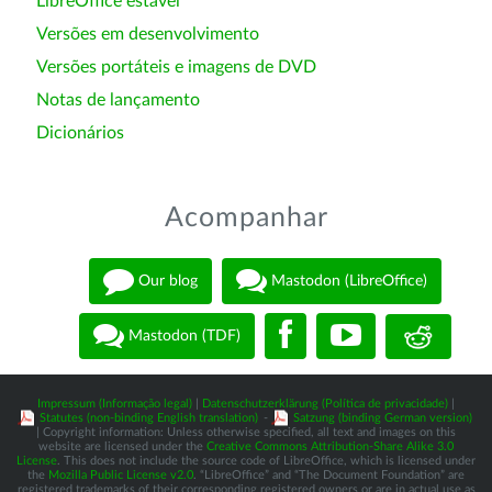
LibreOffice estável
Versões em desenvolvimento
Versões portáteis e imagens de DVD
Notas de lançamento
Dicionários
Acompanhar
Our blog
Mastodon (LibreOffice)
Mastodon (TDF)
Impressum (Informação legal)
|
Datenschutzerklärung (Política de privacidade)
|
Statutes (non-binding English translation)
-
Satzung (binding German version)
| Copyright information: Unless otherwise specified, all text and images on this
website are licensed under the
Creative Commons Attribution-Share Alike 3.0
License
. This does not include the source code of LibreOffice, which is licensed under
the
Mozilla Public License v2.0
. “LibreOffice” and “The Document Foundation” are
registered trademarks of their corresponding registered owners or are in actual use as