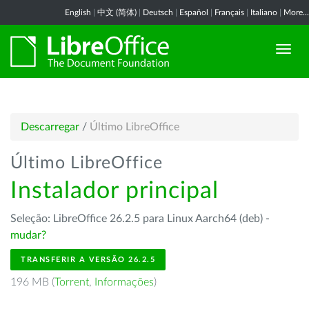
English
|
中文 (简体)
|
Deutsch
|
Español
|
Français
|
Italiano
|
More...
Descarregar
/
Último LibreOffice
Último LibreOffice
Instalador principal
Seleção: LibreOffice 26.2.5 para Linux Aarch64 (deb) -
mudar?
TRANSFERIR A VERSÃO 26.2.5
196 MB (
Torrent
,
Informações
)