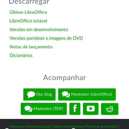
Descarregar
Último LibreOffice
LibreOffice estável
Versões em desenvolvimento
Versões portáteis e imagens de DVD
Notas de lançamento
Dicionários
Acompanhar
Our blog
Mastodon (LibreOffice)
Mastodon (TDF)
Impressum (Informação legal)
|
Datenschutzerklärung (Política de privacidade)
|