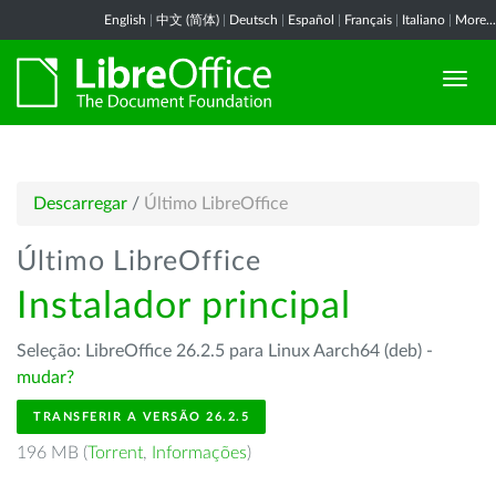
English
|
中文 (简体)
|
Deutsch
|
Español
|
Français
|
Italiano
|
More...
Descarregar
/
Último LibreOffice
Último LibreOffice
Instalador principal
Seleção: LibreOffice 26.2.5 para Linux Aarch64 (deb) -
mudar?
TRANSFERIR A VERSÃO 26.2.5
196 MB (
Torrent
,
Informações
)