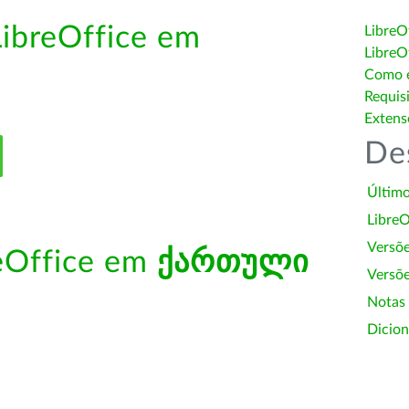
LibreOffice em
LibreO
LibreO
Como é
Requis
Extens
De
Último
LibreO
Versõ
reOffice em
ქართული
Versõe
Notas
Dicion