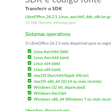
SDK e código fonte
Transferir o SDK
LibreOffice_26.2.5_Linux_aarch64_deb_sdk.tar.gz
21 MB (
Torrent
,
Informações
)
Sistemas operativos
O LibreOffice 26.2.5 está disponível para os segu
Linux Aarch64 (deb)
Linux Aarch64 (rpm)
Linux x64 (deb)
Linux x64 (rpm)
macOS (Aarch64/Apple Silicon)
macOS x86_64 (10.14 ou mais recente)
Windows (32 bit, deprecated)
Windows Aarch64
Windows x86_64 (Windows 7 ou mais recen
Versões disponíveis