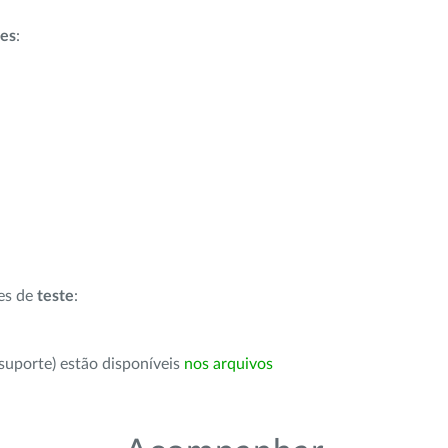
ões
:
ões de
teste
:
suporte) estão disponíveis
nos arquivos