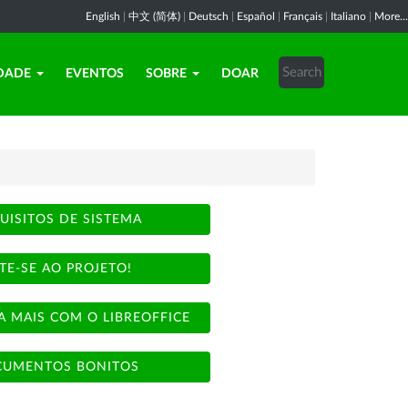
English
|
中文 (简体)
|
Deutsch
|
Español
|
Français
|
Italiano
|
More...
DADE
EVENTOS
SOBRE
DOAR
UISITOS DE SISTEMA
TE-SE AO PROJETO!
A MAIS COM O LIBREOFFICE
UMENTOS BONITOS