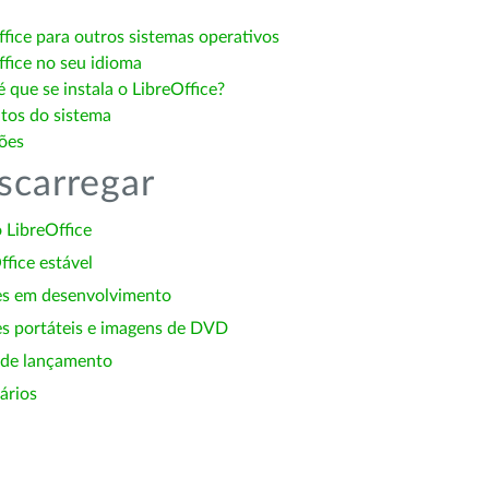
ffice para outros sistemas operativos
ffice no seu idioma
 que se instala o LibreOffice?
itos do sistema
ões
scarregar
 LibreOffice
ffice estável
es em desenvolvimento
s portáteis e imagens de DVD
 de lançamento
ários