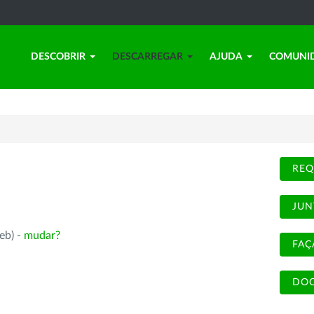
DESCOBRIR
DESCARREGAR
AJUDA
COMUNI
REQ
JUN
eb) -
mudar?
FAÇ
DOC