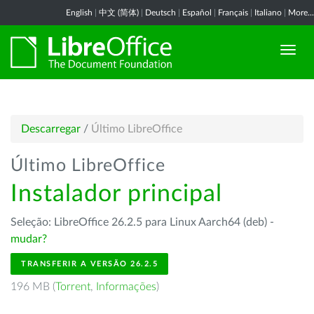
English
|
中文 (简体)
|
Deutsch
|
Español
|
Français
|
Italiano
|
More...
Descarregar
/
Último LibreOffice
Último LibreOffice
Instalador principal
Seleção: LibreOffice 26.2.5 para Linux Aarch64 (deb) -
mudar?
TRANSFERIR A VERSÃO 26.2.5
196 MB (
Torrent
,
Informações
)