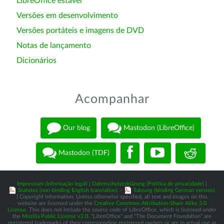
LibreOffice estável
Versões em desenvolvimento
Versões portáteis e imagens de DVD
Notas de lançamento
Dicionários
Acompanhar
Our blog
Mastodon (LibreOffice)
Mastodon (TDF)
Impressum (Informação legal)
|
Datenschutzerklärung (Política de privacidade)
|
Statutes (non-binding English translation)
-
Satzung (binding German version)
| Copyright information: Unless otherwise specified, all text and images on this
website are licensed under the
Creative Commons Attribution-Share Alike 3.0
License
. This does not include the source code of LibreOffice, which is licensed under
the
Mozilla Public License v2.0
. “LibreOffice” and “The Document Foundation” are
registered trademarks of their corresponding registered owners or are in actual use as